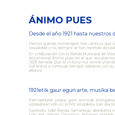
ÁNIMO PUES
Desde el año 1921 hasta nuestros d
Hemos querido homenajear tres cánticos que tan
casualidad o no, siempre se han repetido dos pa
En colaboración con la Banda Municipal de Vito
documental
Ánimo pues
en el que rescatamos 
1928 llamada
Que la victoria nos sonríe
uniéndo
Izal anima a continuar siempre adelante con su
albiazul.
1921etik gaur egun arte, musika bet
Harmailetatik zelaira, gure animoak etengabe
ustekabean edo ez, bi hitz errepikatu izan dira be
Gasteizko Udal Banda, Samaniego abesbatza eta
Izan ere, bertan Deportivo Alavesen ereserki