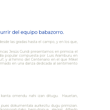
urrir del equipo babazorro.
sde las gradas hasta el campo, y en los que,
ncas Jesús Guridi presentamos en primicia el
odía popular compuesta por Luis Aramburu en
ul!
, y al himno del Centenario en el que Mikel
formado en una danza dedicada al sentimiento
ru kanta omendu nahi izan ditugu. Hauetan,
 pues
dokumentala aurkeztu dugu primizian.
nposatutako herri-doinua, alegia), Alfredo