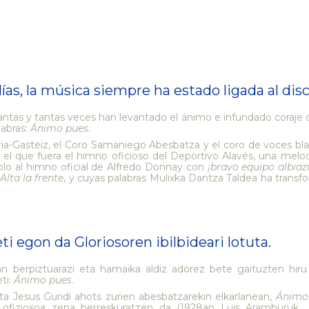
ías, la música siempre ha estado ligada al disc
tas y tantas veces han levantado el ánimo e infundado coraje de
labras:
Ánimo pues
.
ria-Gasteiz, el Coro Samaniego Abesbatza y el coro de voces bla
el que fuera el himno oficioso del Deportivo Alavés, una mel
lo al himno oficial de Alfredo Donnay con
¡bravo equipo albiaz
Alta la frente
, y cuyas palabras Mulixka Dantza Taldea ha trans
i egon da Gloriosoren ibilbideari lotuta.
an berpiztuarazi eta hamaika aldiz adorez bete gaituzten hi
ti:
Ánimo pues
.
 Jesus Guridi ahots zurien abesbatzarekin elkarlanean,
Ánimo
 ofiziosoa zena berreskuratzen da (1928an Luis Aramburuk ko