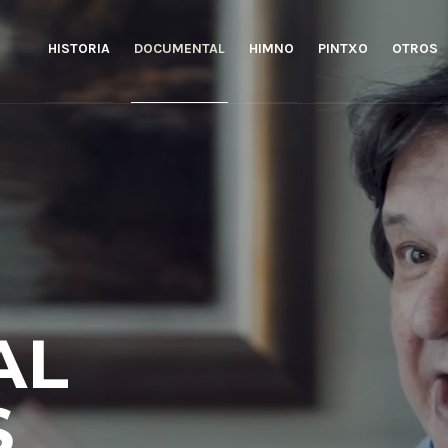
HISTORIA
DOCUMENTAL
HIMNO
PINTXO
OTROS
AL
S