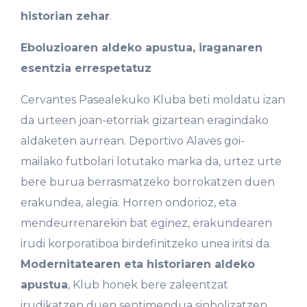
historian zehar
.
Eboluzioaren aldeko apustua, iraganaren
esentzia errespetatuz
Cervantes Pasealekuko Kluba beti moldatu izan
da urteen joan-etorriak gizartean eragindako
aldaketen aurrean. Deportivo Alaves goi-
mailako futbolari lotutako marka da, urtez urte
bere burua berrasmatzeko borrokatzen duen
erakundea, alegia. Horren ondorioz, eta
mendeurrenarekin bat eginez, erakundearen
irudi korporatiboa birdefinitzeko unea iritsi da.
Modernitatearen eta historiaren aldeko
apustua
, Klub honek bere zaleentzat
irudikatzen duen sentimendua sinbolizatzen