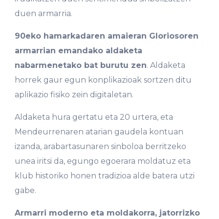
duen armarria.
90eko hamarkadaren amaieran Gloriosoren
armarrian emandako aldaketa
nabarmenetako bat burutu zen
. Aldaketa
horrek gaur egun konplikazioak sortzen ditu
aplikazio fisiko zein digitaletan.
Aldaketa hura gertatu eta 20 urtera, eta
Mendeurrenaren atarian gaudela kontuan
izanda, arabartasunaren sinboloa berritzeko
unea iritsi da, egungo egoerara moldatuz eta
klub historiko honen tradizioa alde batera utzi
gabe.
Armarri moderno eta moldakorra, jatorrizko