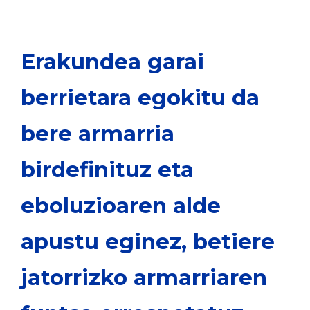
Erakundea garai
berrietara egokitu da
bere armarria
birdefinituz eta
eboluzioaren alde
apustu eginez, betiere
jatorrizko armarriaren