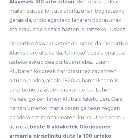
Alavesek 100 urte zitzan
. Behin kirol-arloan
mailari eustea lortuta etorkizunari begiratzeko
garaia da, ondo egindako lanaren poztasunaz
eta erakunde bezala hazten jarraitzeko ilusioaz.
Deportivo Alaves Gasteiz da, Araba da. Deportivo
Alaves bere afizioa da, ‘Glorioso’ bezala onartua
izateko eskubidea pultsuan irabazi zuen
Klubaren koloreak harrotasunez zabaltzen
dituen jendea, alegia. 1920ko hamarkadan 10
urte baino ez zituen erakunde bat Lehen
Mailara igo zen lehen kluba bilakatu zen. Garai
hartan urrezko masta baten gainean zegoen
bandera bat zen taldearen ikurra. Une hartatik
aurrera,
beste 8 aldaketek Gloriosoren
armarria birdefinitu dute ia 100 urteko