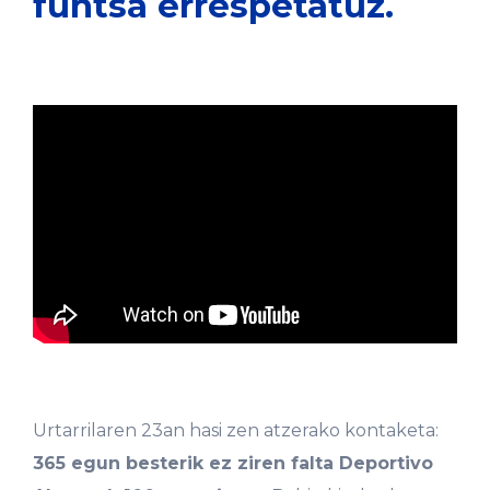
funtsa errespetatuz.
Urtarrilaren 23an hasi zen atzerako kontaketa:
365 egun besterik ez ziren falta Deportivo