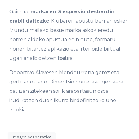
Gainera,
markaren 3 espresio desberdin
erabil daitezke
Klubaren apustu berriari esker.
Mundu mailako beste marka askok eredu
horren aldeko apustua egin dute, formatu
honen bitartez aplikazio eta irtenbide birtual
ugari ahalbidetzen baitira.
Deportivo Alavesen Mendeurrena geroz eta
gertuago dago. Dimentsio horretako gertaera
bat izan zitekeen soilik arabartasun osoa
irudikatzen duen ikurra birdefinitzeko une
egokia.
imagen corporativa