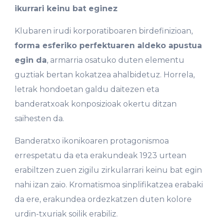
ikurrari keinu bat eginez
Klubaren irudi korporatiboaren birdefinizioan,
forma esferiko perfektuaren aldeko apustua
egin da
, armarria osatuko duten elementu
guztiak bertan kokatzea ahalbidetuz. Horrela,
letrak hondoetan galdu daitezen eta
banderatxoak konposizioak okertu ditzan
saihesten da.
Banderatxo ikonikoaren protagonismoa
errespetatu da eta erakundeak 1923 urtean
erabiltzen zuen zigilu zirkularrari keinu bat egin
nahi izan zaio. Kromatismoa sinplifikatzea erabaki
da ere, erakundea ordezkatzen duten kolore
urdin-txuriak soilik erabiliz.