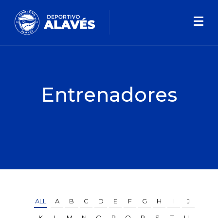
Entrenadores
ALL
A
B
C
D
E
F
G
H
I
J
K
L
M
N
O
P
Q
R
S
T
U