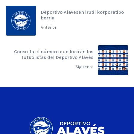
Deportivo Alavesen irudi korporatibo
berria
Anterior
Consulta el número que lucirán los
futbolistas del Deportivo Alavés
Siguiente