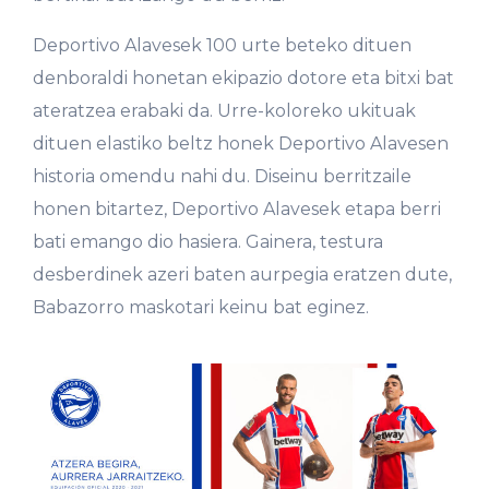
Deportivo Alavesek 100 urte beteko dituen
denboraldi honetan ekipazio dotore eta bitxi bat
ateratzea erabaki da. Urre-koloreko ukituak
dituen elastiko beltz honek Deportivo Alavesen
historia omendu nahi du. Diseinu berritzaile
honen bitartez, Deportivo Alavesek etapa berri
bati emango dio hasiera. Gainera, testura
desberdinek azeri baten aurpegia eratzen dute,
Babazorro maskotari keinu bat eginez.