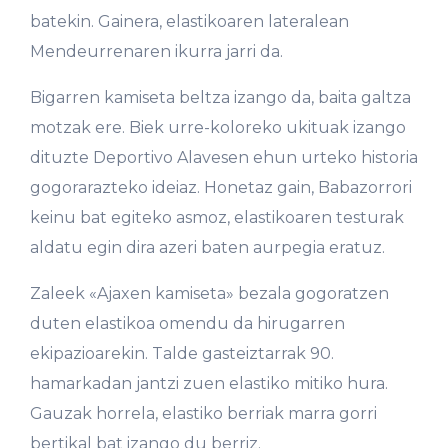
batekin. Gainera, elastikoaren lateralean
Mendeurrenaren ikurra jarri da.
Bigarren kamiseta beltza izango da, baita galtza
motzak ere. Biek urre-koloreko ukituak izango
dituzte Deportivo Alavesen ehun urteko historia
gogorarazteko ideiaz. Honetaz gain, Babazorrori
keinu bat egiteko asmoz, elastikoaren testurak
aldatu egin dira azeri baten aurpegia eratuz.
Zaleek «Ajaxen kamiseta» bezala gogoratzen
duten elastikoa omendu da hirugarren
ekipazioarekin. Talde gasteiztarrak 90.
hamarkadan jantzi zuen elastiko mitiko hura.
Gauzak horrela, elastiko berriak marra gorri
bertikal bat izango du berriz.