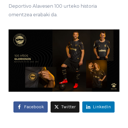
Deportivo Alavesen 100 urteko historia
omentzea erabaki da.
Facebook
Twitter
LinkedIn