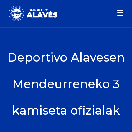
Deportivo Alavesen
Mendeurreneko 3
kamiseta ofizialak