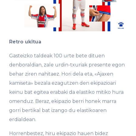
Retro ukitua
Gasteizko taldeak 100 urte bete dituen
denboraldian, zale urdin-txuriak presente egon
behar ziren nahitaez. Hori dela eta, «Ajaxen
kamiseta» bezala ezagutzen den ekipazioari
keinu bat egitea erabaki da elastiko mitiko hura
omenduz. Beraz, ekipazio berri honek marra
gorri bertikal bat izango du elastikoaren
erdialdean.
Horrenbestez, hiru ekipazio hauen bidez