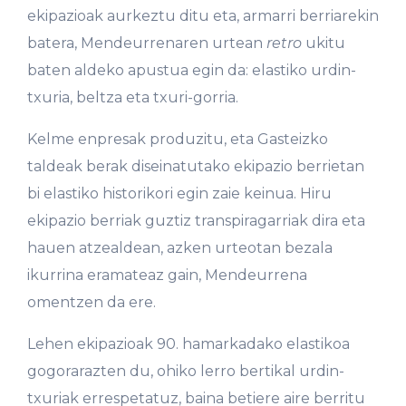
ekipazioak aurkeztu ditu eta, armarri berriarekin
batera, Mendeurrenaren urtean
retro
ukitu
baten aldeko apustua egin da: elastiko urdin-
txuria, beltza eta txuri-gorria.
Kelme enpresak produzitu, eta Gasteizko
taldeak berak diseinatutako ekipazio berrietan
bi elastiko historikori egin zaie keinua. Hiru
ekipazio berriak guztiz transpiragarriak dira eta
hauen atzealdean, azken urteotan bezala
ikurrina eramateaz gain, Mendeurrena
omentzen da ere.
Lehen ekipazioak 90. hamarkadako elastikoa
gogorarazten du, ohiko lerro bertikal urdin-
txuriak errespetatuz, baina betiere aire berritu