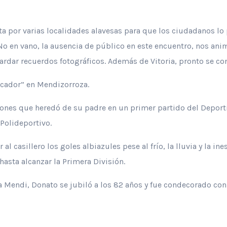
a por varias localidades alavesas para que los ciudadanos lo p
. No en vano, la ausencia de público en este encuentro, nos ani
ardar recuerdos fotográficos. Además de Vitoria, pronto se co
rcador” en Mendizorroza.
iones que heredó de su padre en un primer partido del Deporti
 Polideportivo.
 casillero los goles albiazules pese al frío, la lluvia y la ines
sta alcanzar la Primera División.
a Mendi, Donato se jubiló a los 82 años y fue condecorado con l