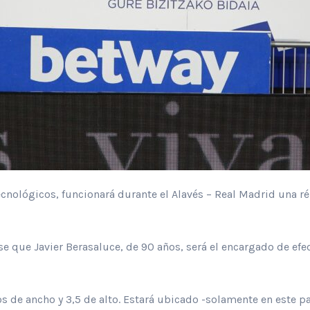
cnológicos, funcionará durante el Alavés – Real Madrid una ré
e que Javier Berasaluce, de 90 años, será el encargado de efe
 de ancho y 3,5 de alto. Estará ubicado -solamente en este par