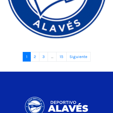
1
2
3
...
15
Siguiente