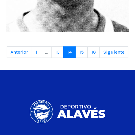
Anterior
1
...
13
14
15
16
Siguiente