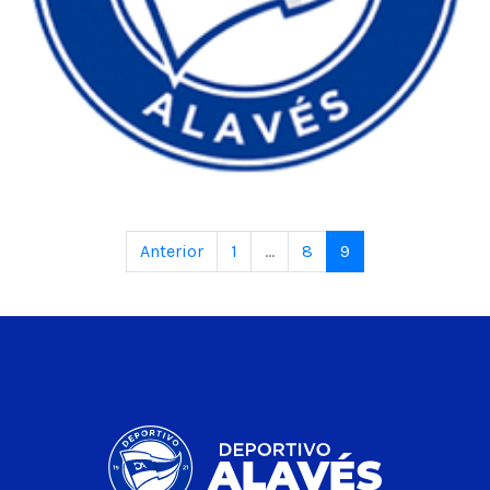
Anterior
1
...
8
9