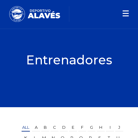
Entrenadores
ALL
A
B
C
D
E
F
G
H
I
J
K
L
M
N
O
P
Q
R
S
T
U