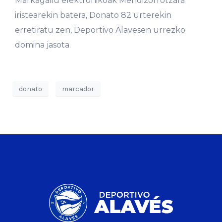
Markagailu elektronikoak Mendizorrotzara
iristearekin batera, Donato 82 urterekin
erretiratu zen, Deportivo Alavesen urrezko
domina jasota.
donato
marcador