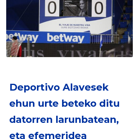
Deportivo Alavesek
ehun urte beteko ditu
datorren larunbatean,
eta efemeridea