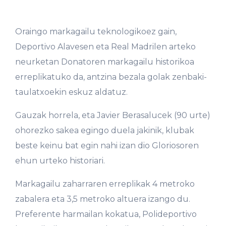
Oraingo markagailu teknologikoez gain,
Deportivo Alavesen eta Real Madrilen arteko
neurketan Donatoren markagailu historikoa
erreplikatuko da, antzina bezala golak zenbaki-
taulatxoekin eskuz aldatuz.
Gauzak horrela, eta Javier Berasalucek (90 urte)
ohorezko sakea egingo duela jakinik, klubak
beste keinu bat egin nahi izan dio Gloriosoren
ehun urteko historiari.
Markagailu zaharraren erreplikak 4 metroko
zabalera eta 3,5 metroko altuera izango du.
Preferente harmailan kokatua, Polideportivo