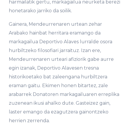
harmailatik gertu, markagailua neurketa berezi
honetarako jarriko da soilik.
Gainera, Mendeurrenaren urtean zehar
Arabako hainbat herritara eramango da
markagailua Deportivo Alaves lurralde osora
hurbiltzeko filosofiari jarraituz. Izan ere,
Mendeurrenaren urteari afiziorik gabe aurre
egin izanak, Deportivo Alavesen tresna
historikoetako bat zaleengana hurbiltzera
eraman gaitu. Ekimen honen bitartez, zale
arabarrek Donatoren markagailuaren erreplika
zuzenean ikusi ahalko dute. Gasteizez gain,
laster emango da ezagutzera gainontzeko
herrien zerrenda.