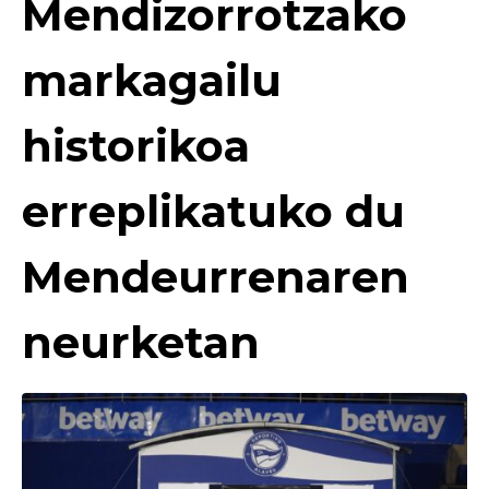
Mendizorrotzako
markagailu
historikoa
erreplikatuko du
Mendeurrenaren
neurketan