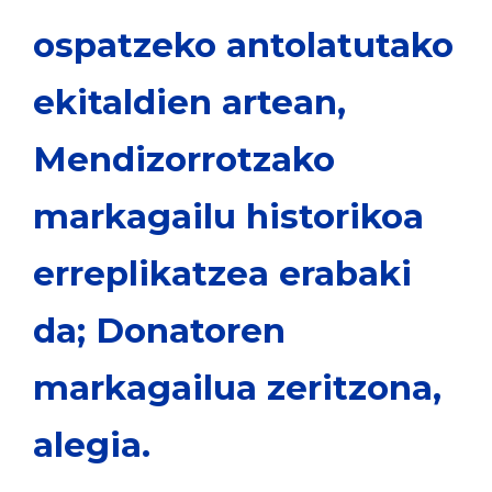
ospatzeko antolatutako
ekitaldien artean,
Mendizorrotzako
markagailu historikoa
erreplikatzea erabaki
da; Donatoren
markagailua zeritzona,
alegia.