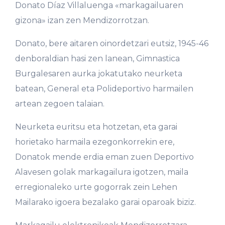
Donato Díaz Villaluenga «markagailuaren
gizona» izan zen Mendizorrotzan.
Donato, bere aitaren oinordetzari eutsiz, 1945-46
denboraldian hasi zen lanean, Gimnastica
Burgalesaren aurka jokatutako neurketa
batean, General eta Polideportivo harmailen
artean zegoen talaian.
Neurketa euritsu eta hotzetan, eta garai
horietako harmaila ezegonkorrekin ere,
Donatok mende erdia eman zuen Deportivo
Alavesen golak markagailura igotzen, maila
erregionaleko urte gogorrak zein Lehen
Mailarako igoera bezalako garai oparoak biziz.