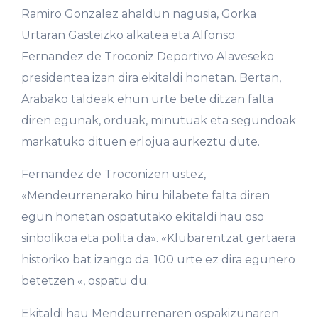
Ramiro Gonzalez ahaldun nagusia, Gorka
Urtaran Gasteizko alkatea eta Alfonso
Fernandez de Troconiz Deportivo Alaveseko
presidentea izan dira ekitaldi honetan. Bertan,
Arabako taldeak ehun urte bete ditzan falta
diren egunak, orduak, minutuak eta segundoak
markatuko dituen erlojua aurkeztu dute.
Fernandez de Troconizen ustez,
«Mendeurrenerako hiru hilabete falta diren
egun honetan ospatutako ekitaldi hau oso
sinbolikoa eta polita da». «Klubarentzat gertaera
historiko bat izango da. 100 urte ez dira egunero
betetzen «, ospatu du.
Ekitaldi hau Mendeurrenaren ospakizunaren