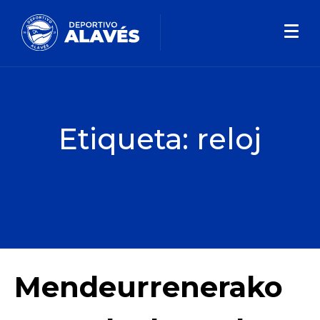
Etiqueta:
reloj
Mendeurrenerako