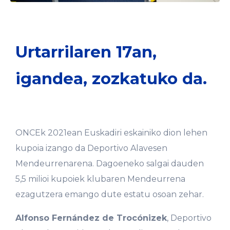
Urtarrilaren 17an,
igandea, zozkatuko da.
ONCEk 2021ean Euskadiri eskainiko dion lehen
kupoia izango da Deportivo Alavesen
Mendeurrenarena. Dagoeneko salgai dauden
5,5 milioi kupoiek klubaren Mendeurrena
ezagutzera emango dute estatu osoan zehar.
Alfonso Fernández de Trocónizek
, Deportivo