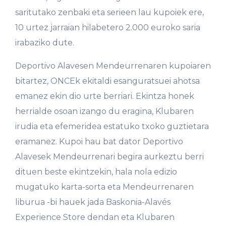
saritutako zenbaki eta serieen lau kupoiek ere,
10 urtez jarraian hilabetero 2.000 euroko saria
irabaziko dute.
Deportivo Alavesen Mendeurrenaren kupoiaren
bitartez, ONCEk ekitaldi esanguratsuei ahotsa
emanez ekin dio urte berriari. Ekintza honek
herrialde osoan izango du eragina, Klubaren
irudia eta efemeridea estatuko txoko guztietara
eramanez. Kupoi hau bat dator Deportivo
Alavesek Mendeurrenari begira aurkeztu berri
dituen beste ekintzekin, hala nola edizio
mugatuko karta-sorta eta Mendeurrenaren
liburua -bi hauek jada Baskonia-Alavés
Experience Store dendan eta Klubaren