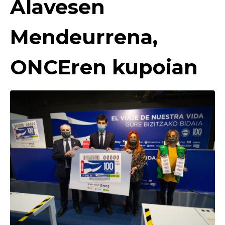
Alavesen
Mendeurrena,
ONCEren kupoian