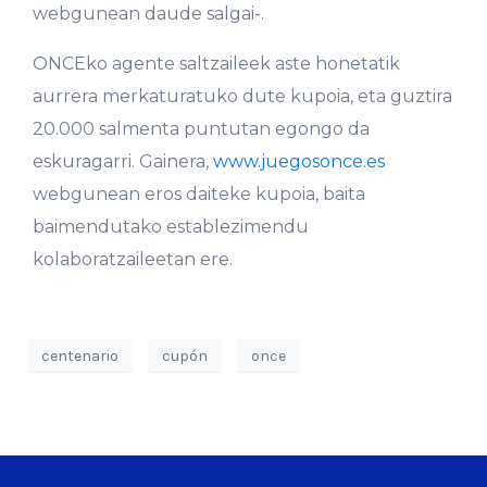
webgunean daude salgai-.
ONCEko agente saltzaileek aste honetatik
aurrera merkaturatuko dute kupoia, eta guztira
20.000 salmenta puntutan egongo da
eskuragarri. Gainera,
www.juegosonce.es
webgunean eros daiteke kupoia, baita
baimendutako establezimendu
kolaboratzaileetan ere.
centenario
cupón
once