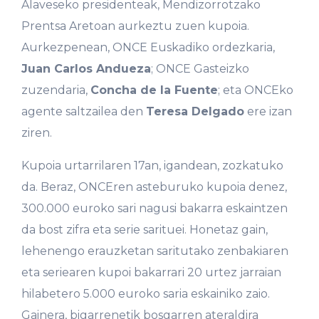
Alaveseko presidenteak, Mendizorrotzako
Prentsa Aretoan aurkeztu zuen kupoia.
Aurkezpenean, ONCE Euskadiko ordezkaria,
Juan Carlos Andueza
; ONCE Gasteizko
zuzendaria,
Concha de la Fuente
; eta ONCEko
agente saltzailea den
Teresa Delgado
ere izan
ziren.
Kupoia urtarrilaren 17an, igandean, zozkatuko
da. Beraz, ONCEren asteburuko kupoia denez,
300.000 euroko sari nagusi bakarra eskaintzen
da bost zifra eta serie sarituei. Honetaz gain,
lehenengo erauzketan saritutako zenbakiaren
eta seriearen kupoi bakarrari 20 urtez jarraian
hilabetero 5.000 euroko saria eskainiko zaio.
Gainera, bigarrenetik bosgarren ateraldira